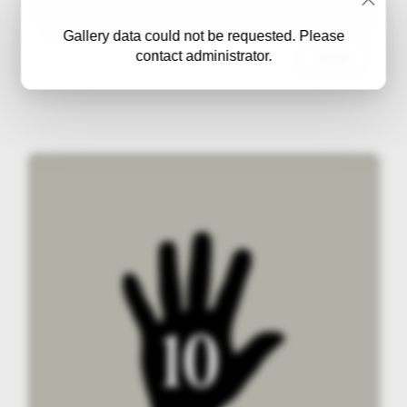
Gallery data could not be requested. Please
contact administrator.
Send