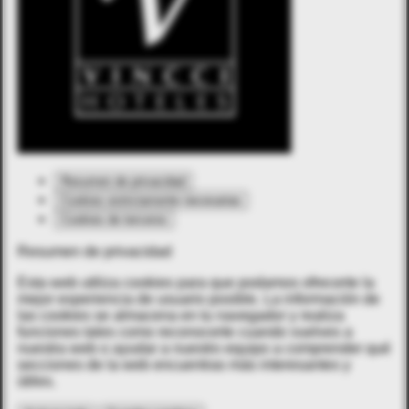
Resumen de privacidad
Cookies estrictamente necesarias
Cookies de terceros
Resumen de privacidad
Esta web utiliza cookies para que podamos ofrecerte la
mejor experiencia de usuario posible. La información de
las cookies se almacena en tu navegador y realiza
funciones tales como reconocerte cuando vuelves a
nuestra web o ayudar a nuestro equipo a comprender qué
secciones de la web encuentras más interesantes y
útiles.