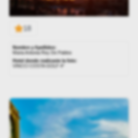
18
Nombre y Apellidos:
Maria Antonia Rey De Pablos
Hotel donde realizaste la foto:
VINCCI COSTA GOLF 4*