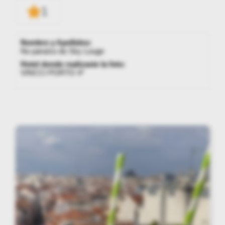
1
Nombre y Apellidos:
No paraíso do Sky Louge
Hotel donde realizaste la foto:
VINCCI PORTO 4*