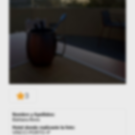
3
Nombre y Apellidos:
Bárbara Alves
Hotel donde realizaste la foto:
VINCCI PORTO 4*