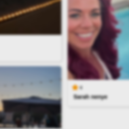
4
Sarah nenye