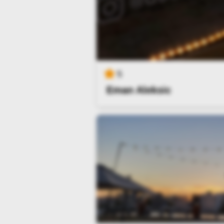
5
Eman Aleksic