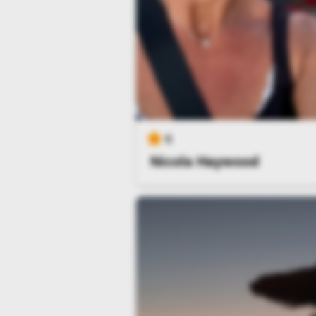
6
Nicola Haywood