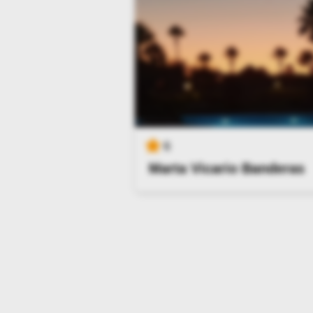
6
Marta Vicario Banderas