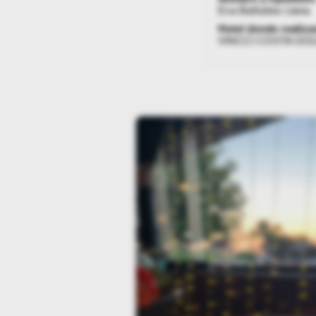
Eva Bañuelos Llana
Hotel donde realizas
VINCCI COSTA GOL