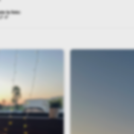
te la foto:
F 4*