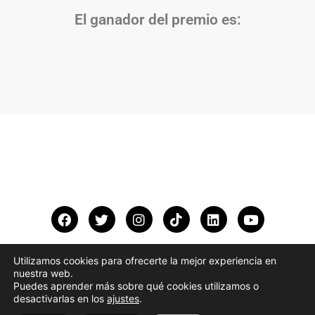
El ganador del premio es:
Utilizamos cookies para ofrecerte la mejor experiencia en
nuestra web.
Vincci Hoteles © 2025. Todos los derechos reservados.
Puedes aprender más sobre qué cookies utilizamos o
desactivarlas en los
ajustes
.
Avisos legales
·
Política de privacidad
·
Política de Cookies